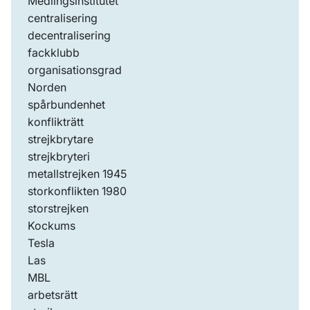
Medlingsinstitutet
centralisering
decentralisering
fackklubb
organisationsgrad
Norden
spårbundenhet
konflikträtt
strejkbrytare
strejkbryteri
metallstrejken 1945
storkonflikten 1980
storstrejken
Kockums
Tesla
Las
MBL
arbetsrätt