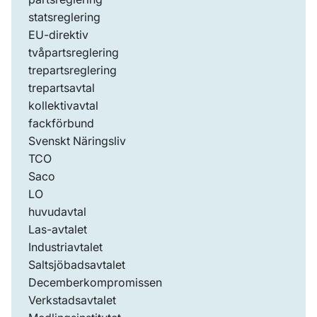
statsreglering
EU-direktiv
tvåpartsreglering
trepartsreglering
trepartsavtal
kollektivavtal
fackförbund
Svenskt Näringsliv
TCO
Saco
LO
huvudavtal
Las-avtalet
Industriavtalet
Saltsjöbadsavtalet
Decemberkompromissen
Verkstadsavtalet