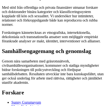
Med stöd från offentliga och privata finansiärer utmanar forskare
och doktorander binära kategorier och klassificeringssystem
kopplade till kön och sexualitet. Vi undersöker hur intimiteter,
relationer och förkroppsligande både kan reproducera och rubba
normer.
Forskningen kännetecknas av etnografiska, intersektionella,
dekoloniala och transnationella ansatser som möjliggör empiriskt
förankrade analyser av makt, identitet, interventioner och allianser.
Samhällsengagemang och genomslag
Genom nära samarbeten med gräsrotsnätverk,
civilsamhällesorganisationer, kommuner och statliga myndigheter
bidrar forskningen till policyutveckling och fördjupar
samhällsdebatten. Resultaten utvecklar inte bara kunskapsfältet, utan
ger också underlag för arbete med rättvisa, rättigheter och jämlikhet
utanför akademin.
Forskare
Sunny Gurumayum