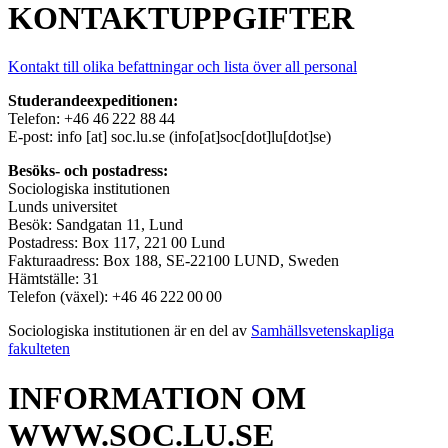
KONTAKTUPPGIFTER
Kontakt till olika befattningar och lista över all personal
Studerandeexpeditionen:
Telefon: +46 46 222 88 44
E-post:
info
[at]
soc
.
lu
.
se
(info[at]soc[dot]lu[dot]se)
Besöks- och postadress:
Sociologiska institutionen
Lunds universitet
Besök: Sandgatan 11, Lund
Postadress: Box 117, 221 00 Lund
Fakturaadress: Box 188, SE-22100 LUND, Sweden
Hämtställe: 31
Telefon (växel): +46 46 222 00 00
Sociologiska institutionen är en del av
Samhällsvetenskapliga
fakulteten
INFORMATION OM
WWW.SOC.LU.SE