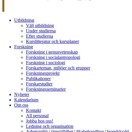
Utbildning
Välj utbildning
Under studierna
Efter studierna
Kurslitteratur och kursplaner
Forskning
Forskning i genusvetenskap
Forskning i socialantropologi
Forskning i sociologi
Forskarteman, miljöer och grupper
Forskningsprojekt
Publikationer
Forskarstudier
Forskningsseminarier
Nyheter
Kalendarium
Om oss
Kontakt
All personal
Jobba hos oss!
Ledning och organisation
Arbetsmiljö | jämställdhet | likabehandling | brandskydd