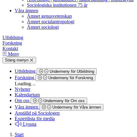
Sociologiska institutionen 75 år
Våra ämnen
Ämnet genusvetenskap
Ämnet socialantropologi
Ämnet sociologi
Utbildning
Forskning
Kontakt
Meny
Stäng menyn
Utbildning
Undermeny för Utbildning
Forskning
Undermeny för Forskning
Loading…
Nyheter
Kalendarium
Om oss
Undermeny för Om oss
Våra ämnen
Undermeny för Våra ämnen
Anställd på Sociologen
Expertlista för media
Lyssna
Start