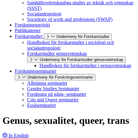
Samhällsvetenskapliga studier av teknik och vetenskap
(SSST)
Socialantropologi
Sociology of work and professions (SWAP)
Forskningsprojekt
Publikationer
Forskarstudier
Undermeny för Forskarstudier
Handboken för forskarstudier i sociologi och
socialantropologi
Forskarstudier genusvetenskap
Undermeny för Forskarstudier genusvetenskap
Handboken för forskarstudier i genusvetenskap
Forskningsseminarier
Undermeny för Forskningsseminarier
Allmänna seminariet
Gender Studies Seminarier
Forskning på gång- seminarier
Crip and Queer seminarier
Essäseminariet
Genus, sexualitet, queer, trans
In English