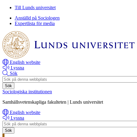
Hoppa
Hoppa
Till Lunds universitet
till
till
Anställd på Sociologen
huvudinnehåll
huvudinnehåll
Expertlista för media
English website
Lyssna
Sök
Header
search
Sociologiska institutionen
Samhällsvetenskapliga fakulteten | Lunds universitet
English website
Lyssna
Header
search