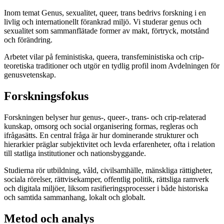
Inom temat Genus, sexualitet, queer, trans bedrivs forskning i en
livlig och internationellt förankrad miljö. Vi studerar genus och
sexualitet som sammanflätade former av makt, förtryck, motstånd
och förändring.
Arbetet vilar på feministiska, queera, transfeministiska och crip-
teoretiska traditioner och utgör en tydlig profil inom Avdelningen för
genusvetenskap.
Forskningsfokus
Forskningen belyser hur genus-, queer-, trans- och crip-relaterad
kunskap, omsorg och social organisering formas, regleras och
ifrågasätts. En central fråga är hur dominerande strukturer och
hierarkier präglar subjektivitet och levda erfarenheter, ofta i relation
till statliga institutioner och nationsbyggande.
Studierna rör utbildning, våld, civilsamhälle, mänskliga rättigheter,
sociala rörelser, rättvisekamper, offentlig politik, rättsliga ramverk
och digitala miljöer, liksom rasifieringsprocesser i både historiska
och samtida sammanhang, lokalt och globalt.
Metod och analys