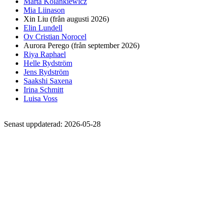
Marta Kolankiewicz
Mia Liinason
Xin Liu (från augusti 2026)
Elin Lundell
Ov Cristian Norocel
Aurora Perego (från september 2026)
Riya Raphael
Helle Rydström
Jens Rydström
Saakshi Saxena
Irina Schmitt
Luisa Voss
Senast uppdaterad: 2026-05-28