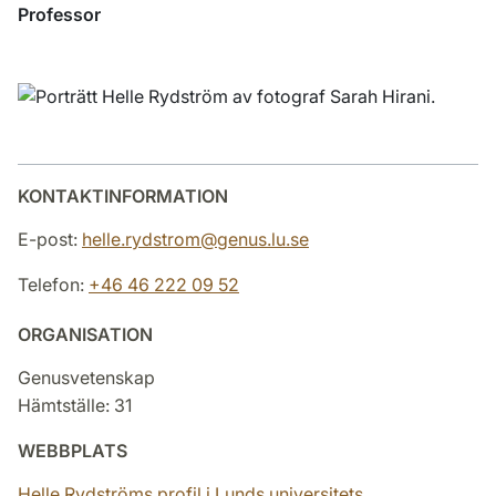
Professor
KONTAKTINFORMATION
E-post:
helle.rydstrom@genus.lu.se
Telefon:
+46 46 222 09 52
ORGANISATION
Genusvetenskap
Hämtställe: 31
WEBBPLATS
Helle Rydströms profil i Lunds universitets