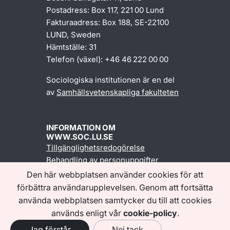
Postadress: Box 117, 221 00 Lund
Fakturaadress: Box 188, SE-22100
LUND, Sweden
Hämtställe: 31
Telefon (växel): +46 46 222 00 00
Sociologiska institutionen är en del
av
Samhällsvetenskapliga fakulteten
INFORMATION OM
WWW.SOC.LU.SE
Tillgänglighetsredogörelse
Behandling av personuppgifter
Den här webbplatsen använder cookies för att
förbättra användarupplevelsen. Genom att fortsätta
Följ oss
använda webbplatsen samtycker du till att cookies
används enligt vår
cookie-policy
.
Jag förstår
Nej tack