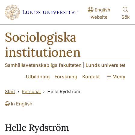
Hoppa till huvudinnehåll
Hoppa till huvudinnehåll
English
website
Sök
Sociologiska
institutionen
Samhällsvetenskapliga fakulteten | Lunds universitet
Utbildning
Forskning
Kontakt
Meny
Start
Personal
Helle Rydström
In English
Helle Rydström