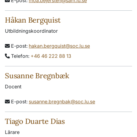
E-post:
moa.bejersten@sam.lu.se
Håkan Bergquist
Utbildningskoordinator
E-post:
hakan.bergquist@soc.lu.se
Telefon:
+46 46 222 88 13
Susanne Bregnbæk
Docent
E-post:
susanne.bregnbak@soc.lu.se
Tiago Duarte Dias
Lärare