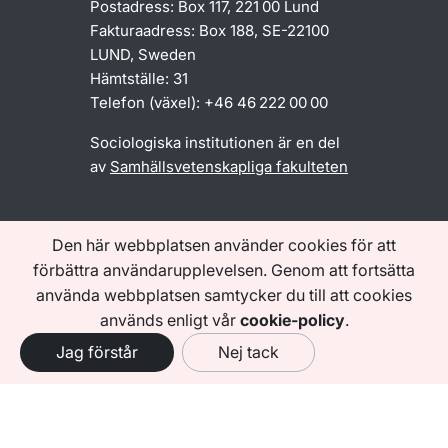
Postadress: Box 117, 221 00 Lund
Fakturaadress: Box 188, SE-22100
LUND, Sweden
Hämtställe: 31
Telefon (växel): +46 46 222 00 00
Sociologiska institutionen är en del
av
Samhällsvetenskapliga fakulteten
INFORMATION OM
Den här webbplatsen använder cookies för att
WWW.SOC.LU.SE
förbättra användarupplevelsen. Genom att fortsätta
Tillgänglighetsredogörelse
använda webbplatsen samtycker du till att cookies
Behandling av personuppgifter
används enligt vår
cookie-policy
.
Jag förstår
Nej tack
Följ oss