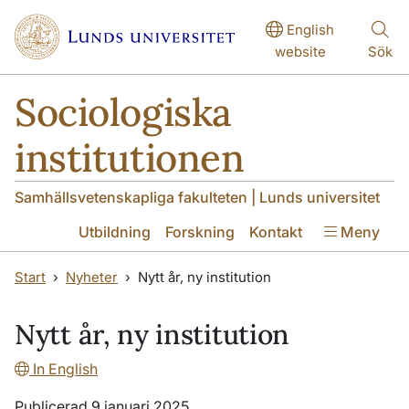
Hoppa till huvudinnehåll
Hoppa till huvudinnehåll
English
website
Sök
Sociologiska
institutionen
Samhällsvetenskapliga fakulteten | Lunds universitet
Utbildning
Forskning
Kontakt
Meny
Start
Nyheter
Nytt år, ny institution
Nytt år, ny institution
In English
Publicerad 9 januari 2025