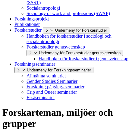
(SSST)
Socialantropologi
Sociology of work and professions (SWAP)
Forskningsprojekt
Publikationer
Forskarstudier
Undermeny för Forskarstudier
Handboken för forskarstudier i sociologi och
socialantropologi
Forskarstudier genusvetenskap
Undermeny för Forskarstudier genusvetenskap
Handboken för forskarstudier i genusvetenskap
Forskningsseminarier
Undermeny för Forskningsseminarier
Allmänna seminariet
Gender Studies Seminarier
Forskning på gång- seminarier
Crip and Queer seminarier
Essäseminariet
Forskarteman, miljöer och
grupper