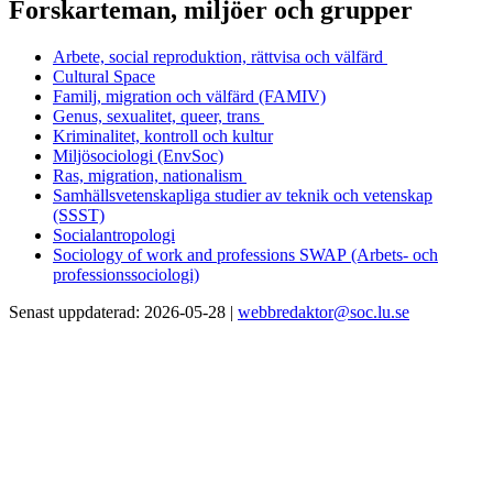
Forskarteman, miljöer och grupper
Arbete, social reproduktion, rättvisa och välfärd
Cultural Space
Familj, migration och välfärd (FAMIV)
Genus, sexualitet, queer, trans
Kriminalitet, kontroll och kultur
Miljösociologi (EnvSoc)
Ras, migration, nationalism
Samhällsvetenskapliga studier av teknik och vetenskap
(SSST)
Socialantropologi
Sociology of work and professions SWAP
(Arbets- och
professionssociologi)
Senast uppdaterad: 2026-05-28 |
webbredaktor@soc.lu.se