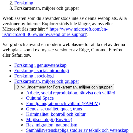
Forskning
Forskarteman, miljöer och grupper
Webbläsaren som du använder stöds inte av denna webbplats. Alla
versioner av Internet Explorer stöds inte längre, av oss eller
Microsoft (läs mer här: *
https://www.microsoft.com/en-
us/microsoft-365/windows/end-of-ie-support
).
Var god och använd en modern webbläsare för att ta del av denna
webbplats, som t.ex. nyaste versioner av Edge, Chrome, Firefox
eller Safari osv.
Forskning i genusvetenskap
Forskning i socialantropologi
Forskning i sociologi
Forskarteman, miljöer och grupper
Undermeny för Forskarteman, miljöer och grupper
Arbete, social reproduktion, rättvisa och välfärd
Cultural Space
Familj, migration och välfärd (FAMIV)
Genus, sexualitet, queer, trans
Kriminalitet, kontroll och kultur
Miljösociologi (EnvSoc)
Ras, migration, nationalism
Samhällsvetenskapliga studier av teknik och vetenskap