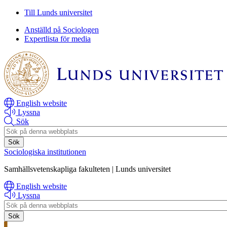
Hoppa
Hoppa
Till Lunds universitet
till
till
Anställd på Sociologen
huvudinnehåll
huvudinnehåll
Expertlista för media
English website
Lyssna
Sök
Header
search
Sociologiska institutionen
Samhällsvetenskapliga fakulteten | Lunds universitet
English website
Lyssna
Header
search