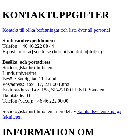
KONTAKTUPPGIFTER
Kontakt till olika befattningar och lista över all personal
Studerandeexpeditionen:
Telefon: +46 46 222 88 44
E-post:
info
[at]
soc
.
lu
.
se
(info[at]soc[dot]lu[dot]se)
Besöks- och postadress:
Sociologiska institutionen
Lunds universitet
Besök: Sandgatan 11, Lund
Postadress: Box 117, 221 00 Lund
Fakturaadress: Box 188, SE-22100 LUND, Sweden
Hämtställe: 31
Telefon (växel): +46 46 222 00 00
Sociologiska institutionen är en del av
Samhällsvetenskapliga
fakulteten
INFORMATION OM