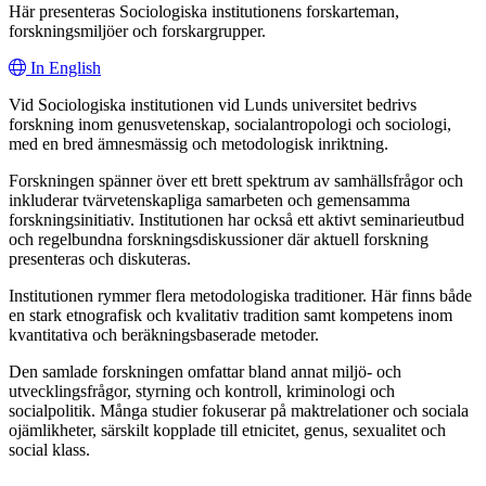
Här presenteras Sociologiska institutionens forskarteman,
forskningsmiljöer och forskargrupper.
In English
Vid Sociologiska institutionen vid Lunds universitet bedrivs
forskning inom genusvetenskap, socialantropologi och sociologi,
med en bred ämnesmässig och metodologisk inriktning.
Forskningen spänner över ett brett spektrum av samhällsfrågor och
inkluderar tvärvetenskapliga samarbeten och gemensamma
forskningsinitiativ. Institutionen har också ett aktivt seminarieutbud
och regelbundna forskningsdiskussioner där aktuell forskning
presenteras och diskuteras.
Institutionen rymmer flera metodologiska traditioner. Här finns både
en stark etnografisk och kvalitativ tradition samt kompetens inom
kvantitativa och beräkningsbaserade metoder.
Den samlade forskningen omfattar bland annat miljö- och
utvecklingsfrågor, styrning och kontroll, kriminologi och
socialpolitik. Många studier fokuserar på maktrelationer och sociala
ojämlikheter, särskilt kopplade till etnicitet, genus, sexualitet och
social klass.