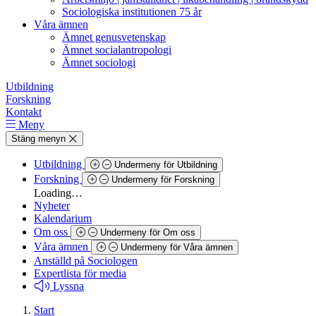
Sociologiska institutionen 75 år
Våra ämnen
Ämnet genusvetenskap
Ämnet socialantropologi
Ämnet sociologi
Utbildning
Forskning
Kontakt
Meny
Stäng menyn
Utbildning
Undermeny för Utbildning
Forskning
Undermeny för Forskning
Loading…
Nyheter
Kalendarium
Om oss
Undermeny för Om oss
Våra ämnen
Undermeny för Våra ämnen
Anställd på Sociologen
Expertlista för media
Lyssna
Start