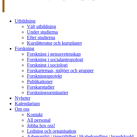
Utbildning
Välj utbildning
Under studierna
Efter studierna
Kurslitteratur och kursplaner
Forskning
Forskning i genusvetenskap
Forskning i socialantropologi
Forskning i sociologi
Forskarteman, miljöer och grupper
Forskningsprojekt
Publikationer
Forskarstudier
Forskningsseminarier
Nyheter
Kalendarium
Om oss
Kontakt
All personal
Jobba hos oss!
Ledning och organisation
Arbetsmiljö | jämställdhet | likabehandling | brandskydd