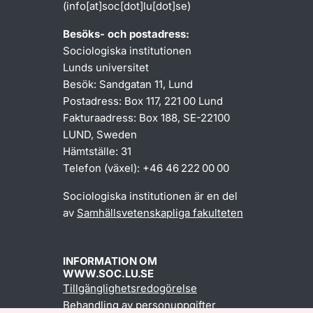
(info[at]soc[dot]lu[dot]se)
Besöks- och postadress:
Sociologiska institutionen
Lunds universitet
Besök: Sandgatan 11, Lund
Postadress: Box 117, 221 00 Lund
Fakturaadress: Box 188, SE-22100
LUND, Sweden
Hämtställe: 31
Telefon (växel): +46 46 222 00 00
Sociologiska institutionen är en del
av
Samhällsvetenskapliga fakulteten
INFORMATION OM
WWW.SOC.LU.SE
Tillgänglighetsredogörelse
Behandling av personuppgifter