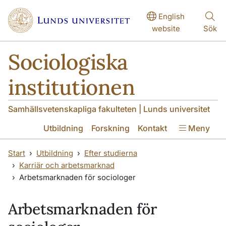
Hoppa till huvudinnehåll
Hoppa till huvudinnehåll
English
website
Sök
Sociologiska
institutionen
Samhällsvetenskapliga fakulteten | Lunds universitet
Utbildning
Forskning
Kontakt
Meny
Start
Utbildning
Efter studierna
Karriär och arbetsmarknad
Arbetsmarknaden för sociologer
Arbetsmarknaden för